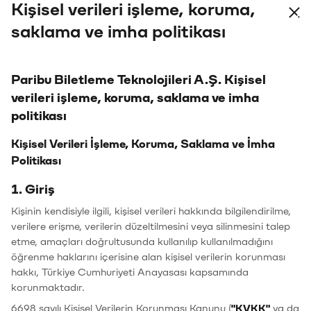
Kişisel verileri işleme, koruma,
saklama ve imha politikası
Paribu Pass Ana Sayfa
Paribu Biletleme Teknolojileri A.Ş. Kişisel
Paribu
verileri işleme, koruma, saklama ve imha
ParibuLog
politikası
Paribu Art
Topluluk
Kişisel Verileri İşleme, Koruma, Saklama ve İmha
Politikası
Kurumsal
İletişim
Hakkımızda
Pass Rehberi
1. Giriş
KVKK Aydınlatma Metni
İptal, İade ve Değişim
Kullanım koşulları
Nasıl bilet alınır?
Kişinin kendisiyle ilgili, kişisel verileri hakkında bilgilendirilme,
Üyelik sözleşmesi
Biletinizi mi kaybettiniz?
verilere erişme, verilerin düzeltilmesini veya silinmesini talep
Ön bilgilendirme metni
etme, amaçları doğrultusunda kullanılıp kullanılmadığını
öğrenme haklarını içerisine alan kişisel verilerin korunması
Çerez tercihleri
hakkı, Türkiye Cumhuriyeti Anayasası kapsamında
Popüler Kategoriler
korunmaktadır.
Müzik
Tiyatro
6698 sayılı Kişisel Verilerin Korunması Kanunu (
"KVKK"
ya da