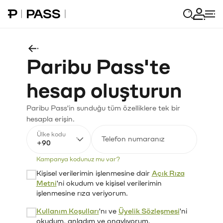
Paribu Pass Ana Sayfa
Giriş 
Paribu Pass'te
hesap oluşturun
Paribu Pass'in sunduğu tüm özelliklere tek bir
hesapla erişin.
Ülke kodu
+90
Kampanya kodunuz mu var?
Kişisel verilerimin işlenmesine dair
Açık Rıza
Metni
'ni okudum ve kişisel verilerimin
işlenmesine rıza veriyorum.
Kullanım Koşulları
'nı ve
Üyelik Sözleşmesi
'ni
okudum, anladım ve onaylıyorum.