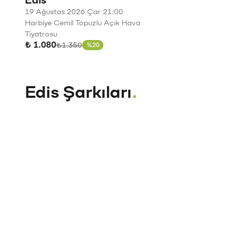
Edis
19 Ağustos 2026 Çar 21:00
Harbiye Cemil Topuzlu Açık Hava
Tiyatrosu
₺ 1.080
Eski fiyat
₺1.350
%20
İndirim
Edis Şarkıları
.