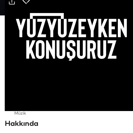
Pratik bilgiler
5 Eyl Cumartesi · 21:00, Jolly Joker Kartal-
İSTMarina
Etkinlik
Mekan
Ulaşım
Kimler için uygun
18+, Yetişkin
Tür
Müzik
Hakkında