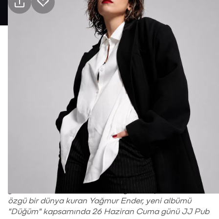
Pratik bilgiler
Kimler için uygun
18+, Yetişkin
Tür
Müzik
Hakkında
Singer-songwriter ve tasarımcı kimliğini bir araya
getirerek hem müzikal hem de görsel açıdan kendine
özgü bir dünya kuran Yağmur Ender, yeni albümü
"Düğüm" kapsamında 26 Haziran Cuma günü JJ Pub