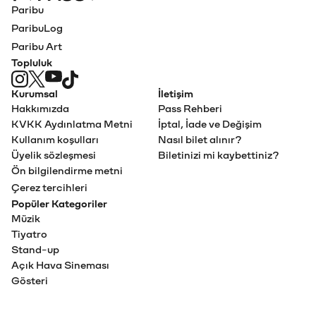
Paribu Pass Ana Sayfa
Paribu
ParibuLog
Paribu Art
Topluluk
Kurumsal
İletişim
Hakkımızda
Pass Rehberi
KVKK Aydınlatma Metni
İptal, İade ve Değişim
Kullanım koşulları
Nasıl bilet alınır?
Üyelik sözleşmesi
Biletinizi mi kaybettiniz?
Ön bilgilendirme metni
Çerez tercihleri
Popüler Kategoriler
Müzik
Tiyatro
Stand-up
Açık Hava Sineması
Gösteri