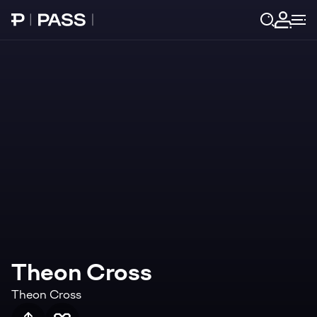
Paribu Pass Ana Sayfa
Giriş 
Theon Cross
Theon Cross