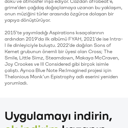
doku ve atmosfer inşa ediyor. Cazdan afrobeat’e,
grime’den çağdaş doğaçlamaya uzanan bu yaklaşım,
onun müziğini türler arasında özgürce dolaşan bir
yapıya dönüştürüyor.
2015’te yayımladığı Aspirations kısaçalarının
ardından 2019’da ilk albümü FYAH, 2021’de ise Intra-
I ile dinleyiciyle buluştu. 2022’de dağılan Sons of
Kemet grubunun önemli bir üyesi olan Cross; The
Smile, Little Simz, Steamdown, Makaya McCraven,
Joy Crookes ve Ill Considered gibi birçok isimle
çalıştı. Ayrıca Blue Note Re:Imagined projesi için
Thelonious Monk’un Epistrophy adlı eserini yeniden
yorumladı.
Uygulamayı indirin,