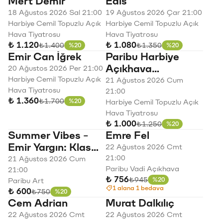
Mert Demir
Edis
18 Ağustos 2026 Sal 21:00
19 Ağustos 2026 Çar 21:00
Harbiye Cemil Topuzlu Açık
Harbiye Cemil Topuzlu Açık
Hava Tiyatrosu
Hava Tiyatrosu
₺ 1.120
₺ 1.080
Eski fiyat
Eski fiyat
₺1.400
₺1.350
%20
%20
İndirim
İndirim
Emir Can İğrek
Paribu Harbiye
Açıkhava
20 Ağustos 2026 Per 21:00
Harbiye Cemil Topuzlu Açık
Konserleri Mabel
21 Ağustos 2026 Cum
Hava Tiyatrosu
Matiz
21:00
₺ 1.360
Eski fiyat
₺1.700
%20
Harbiye Cemil Topuzlu Açık
İndirim
Hava Tiyatrosu
₺ 1.000
Eski fiyat
₺1.250
%20
İndirim
Summer Vibes -
Emre Fel
Emir Yargın: Klas
22 Ağustos 2026 Cmt
Pop
21:00
21 Ağustos 2026 Cum
Paribu Vadi Açıkhava
21:00
₺ 756
Eski fiyat
₺945
%20
Paribu Art
İndirim
1 alana 1 bedava
₺ 600
Eski fiyat
₺750
%20
İndirim
Cem Adrian
Murat Dalkılıç
22 Ağustos 2026 Cmt
22 Ağustos 2026 Cmt