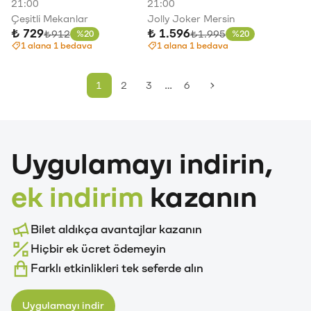
21:00
21:00
Çeşitli Mekanlar
Jolly Joker Mersin
₺ 729
₺ 1.596
Eski fiyat
Eski fiyat
₺912
₺1.995
%20
%20
İndirim
İndirim
1 alana 1 bedava
1 alana 1 bedava
…
1
2
3
6
Uygulamayı indirin,
ek indirim
kazanın
Bilet aldıkça avantajlar kazanın
Hiçbir ek ücret ödemeyin
Farklı etkinlikleri tek seferde alın
Uygulamayı indir