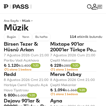
Paribu Pass Ana Sayfa
Giriş 
Ana Sayfa
Müzik
Müzik
114
etkinlik bulundu
Bugün
Yarın
Bu hafta
Birsen Tezer &
Mixtape 90’lar
Hüsnü Arkan
2000’ler Türkçe Pop
Parti
7 Ağustos 2026 Cum 21:00
7 Ağustos 2026 Cum 21:00
Paribu Vadi Açıkhava
Çeşitli Mekanlar
₺ 1.120
₺ 228
Eski fiyat
Eski fiyat
₺1.400
₺285
%20
%20
İndirim
İndirim
1 alana 1 bedava
1 alana 1 bedava
Redd
Merve Özbey
8 Ağustos 2026 Cmt 21:00
8 Ağustos 2026 Cmt 21:00
Harbiye Cemil Topuzlu Açık
Çeşitli Mekanlar
₺ 1.094
Eski fiyat
₺1.368
Hava Tiyatrosu
%20
İndirim
1 alana 1 bedava
₺ 800
Eski fiyat
₺1.000
%20
İndirim
Dejavu 90’lar &
Ayna