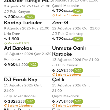
2000’ler Türkçe Pop
8 Ağustos 2026 Cmt 21:00
Gecesi
Çeşitli Mekanlar
8 Ağustos 2026 Cmt 21:00
₺ 729
Eski fiyat
₺912
%20
JJ Pub Kanyon
İndirim
1 alana 1 bedava
₺ 200
Eski fiyat
₺250
%20
İndirim
Kardeş Türküler
Zen-G
9 Ağustos 2026 Paz 21:00
12 Ağustos 2026 Çar 21:00
Urla Dam
JJ Pub Gaziantep
₺ 1.900
₺ 729
Eski fiyat
₺912
%20
İndirim
Mobilde
₺1.881
Ari Barokas
Unmute Canlı
Karaoke
12 Ağustos 2026 Çar 21:30
Komünite
13 Ağustos 2026 Per 21:00
₺ 960
Eski fiyat
₺1.200
%20
JJ Pub Kanyon
İndirim
₺ 319
Eski fiyat
₺399
%20
İndirim
1 alana 1 bedava
DJ Faruk Koç
Çelik
15 Ağustos 2026 Cmt
15 Ağustos 2026 Cmt
21:00
21:00
Jolly Joker Kocaeli
Çeşitli Mekanlar
₺ 182
₺ 775
Eski fiyat
Eski fiyat
₺228
₺969
%20
%20
İndirim
İndirim
1 alana 1 bedava
1 alana 1 bedava