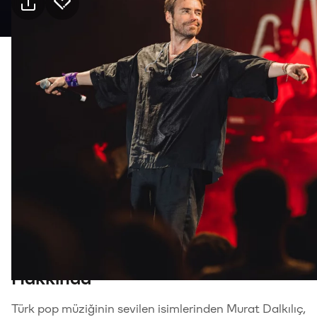
Pratik bilgiler
22 Ağu Cumartesi · 21:00, Jolly Joker Mersin
Etkinlik
Mekan
Ulaşım
Kimler için uygun
18+, Yetişkin
Tür
Müzik
Hakkında
Türk pop müziğinin sevilen isimlerinden Murat Dalkılıç,