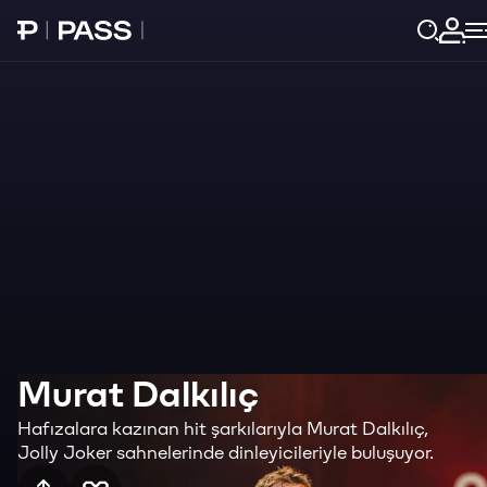
Paribu Pass Ana Sayfa
Giri
Murat Dalkılıç
Hafızalara kazınan hit şarkılarıyla Murat Dalkılıç,
Jolly Joker sahnelerinde dinleyicileriyle buluşuyor.