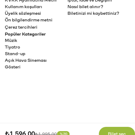
KVKK Aydınlatma Metni
İptal, İade ve Değişim
Kullanım koşulları
Nasıl bilet alınır?
Üyelik sözleşmesi
Biletinizi mi kaybettiniz?
Ön bilgilendirme metni
Çerez tercihleri
Popüler Kategoriler
Müzik
Tiyatro
Stand-up
Açık Hava Sineması
Gösteri
₺1.596,00
Eski fiyat
Bilet seç
₺1.995,00
%20