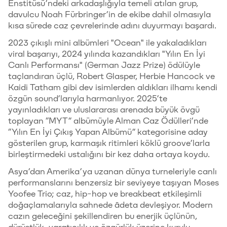
Enstitüsü’ndeki arkadaşlığıyla temeli atılan grup,
davulcu Noah Fürbringer’in de ekibe dahil olmasıyla
kısa sürede caz çevrelerinde adını duyurmayı başardı.
2023 çıkışlı mini albümleri "Ocean" ile yakaladıkları
viral başarıyı, 2024 yılında kazandıkları "Yılın En İyi
Canlı Performansı" (German Jazz Prize) ödülüyle
taçlandıran üçlü, Robert Glasper, Herbie Hancock ve
Kaidi Tatham gibi dev isimlerden aldıkları ilhamı kendi
özgün sound’larıyla harmanlıyor. 2025’te
yayınladıkları ve uluslararası arenada büyük övgü
toplayan “MYT” albümüyle Alman Caz Ödülleri’nde
“Yılın En İyi Çıkış Yapan Albümü” kategorisine aday
gösterilen grup, karmaşık ritimleri köklü groove’larla
birleştirmedeki ustalığını bir kez daha ortaya koydu.
Asya’dan Amerika’ya uzanan dünya turneleriyle canlı
performanslarını benzersiz bir seviyeye taşıyan Moses
Yoofee Trio; caz, hip-hop ve breakbeat etkileşimli
doğaçlamalarıyla sahnede âdeta devleşiyor. Modern
cazın geleceğini şekillendiren bu enerjik üçlünün,