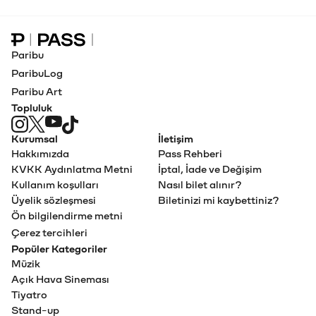
Paribu Pass Ana Sayfa
Paribu
ParibuLog
Paribu Art
Topluluk
Kurumsal
İletişim
Hakkımızda
Pass Rehberi
KVKK Aydınlatma Metni
İptal, İade ve Değişim
Kullanım koşulları
Nasıl bilet alınır?
Üyelik sözleşmesi
Biletinizi mi kaybettiniz?
Ön bilgilendirme metni
Çerez tercihleri
Popüler Kategoriler
Müzik
Açık Hava Sineması
Tiyatro
Stand-up