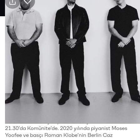
Pratik bilgiler
Kimler için uygun
18+, Yetişkin
Tür
Müzik
Hakkında
Caz sahnesinin dikkat çekici üçlülerinden Moses
Yoofee Trio, etkileyici performansıyla 18 Haziran saat
21.30’da Komünite’de. 2020 yılında piyanist Moses
Yoofee ve basçı Roman Klobe’nin Berlin Caz