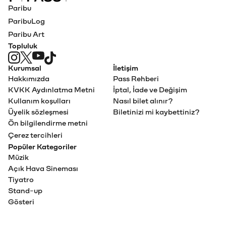
Paribu Pass Ana Sayfa
Paribu
ParibuLog
Paribu Art
Topluluk
Kurumsal
İletişim
Hakkımızda
Pass Rehberi
KVKK Aydınlatma Metni
İptal, İade ve Değişim
Kullanım koşulları
Nasıl bilet alınır?
Üyelik sözleşmesi
Biletinizi mi kaybettiniz?
Ön bilgilendirme metni
Çerez tercihleri
Popüler Kategoriler
Müzik
Açık Hava Sineması
Tiyatro
Stand-up
Gösteri