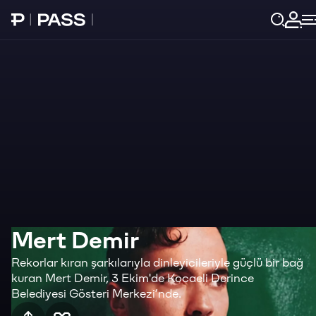
Paribu Pass Ana Sayfa
Giri
Mert Demir
Rekorlar kıran şarkılarıyla dinleyicileriyle güçlü bir bağ
kuran Mert Demir, 3 Ekim'de Kocaeli Derince
Belediyesi Gösteri Merkezi’nde.