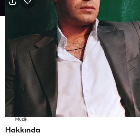
Pratik bilgiler
3 Eki Cumartesi · 21:00, Derince Belediyesi Gösteri
Merkezi
Etkinlik
Mekan
Ulaşım
Kimler için uygun
6+, Aile
Tür
Müzik
Hakkında