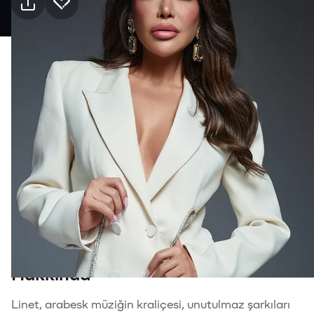
Pratik bilgiler
Kimler için uygun
18+, Yetişkin
Tür
Müzik
İçerik uyarıları
Yüksek ses, ışık efektleri
Hakkında
Linet, arabesk müziğin kraliçesi, unutulmaz şarkıları