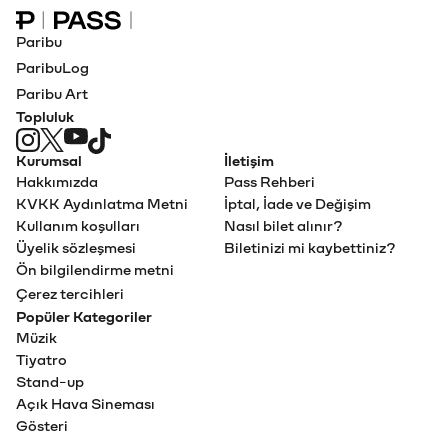
Paribu Pass Ana Sayfa
Paribu
ParibuLog
Paribu Art
Topluluk
Kurumsal
İletişim
Hakkımızda
Pass Rehberi
KVKK Aydınlatma Metni
İptal, İade ve Değişim
Kullanım koşulları
Nasıl bilet alınır?
Üyelik sözleşmesi
Biletinizi mi kaybettiniz?
Ön bilgilendirme metni
Çerez tercihleri
Popüler Kategoriler
Müzik
Tiyatro
Stand-up
Açık Hava Sineması
Gösteri