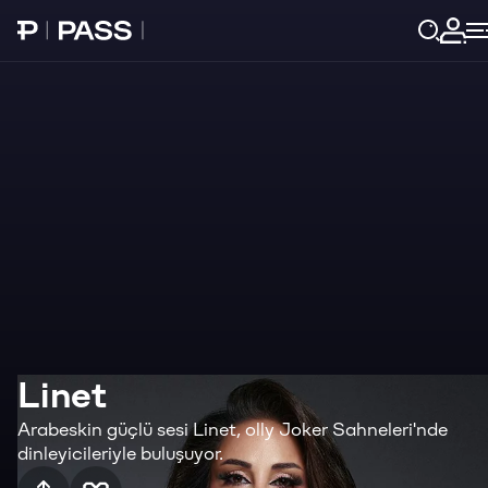
Paribu Pass Ana Sayfa
Giri
Linet
Arabeskin güçlü sesi Linet, olly Joker Sahneleri'nde
dinleyicileriyle buluşuyor.