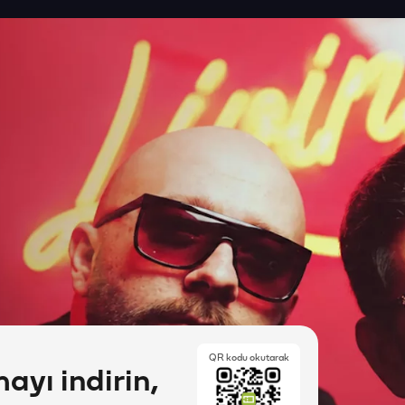
QR kodu okutarak
yı indirin,