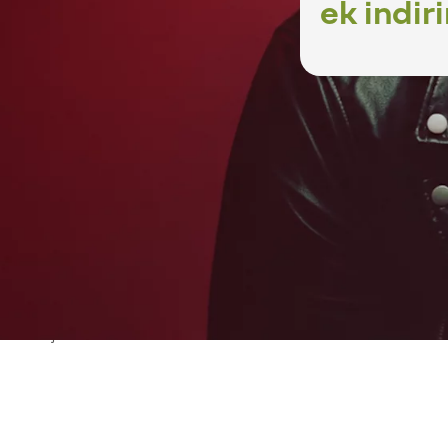
ek indir
Tür
Müzik
kılarıyla dolu, eğlencenin bir an bile
00’ler Türkçe Pop Parti’de, hep birlikte
r ve unutulmaz bir konser atmosferi seni
 yeniden yaşarken, arkadaş grubuyla
ir eğlence deneyimi bu özel partide bir
mda, en sevilen şarkılar hep bir
z kesmeden devam ediyor.
isini kaçırma!