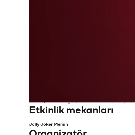
Kimler için uygun
18+, Yetişkin
Hakkında
90’ların ve 2000’lerin en sevilen Türkçe pop şar
durmadığı bir akşama hazır ol! Equry 90’lar 20
eşlik edilen hit’ler, dansın hiç bitmediği anla
bekliyor.
Bir döneme damga vuran şarkılarla nostaljiyi
geçirilen keyifli bir akşam ve yüksek enerjili b
araya geliyor. Baştan sona tempo dolu bu akşa
ağızdan söyleniyor, eğlence gece boyunca hı
Yerini şimdiden ayırt, bu özel Türkçe pop part
Etkinlik mekanları
Jolly Joker Mersin
Organizatör