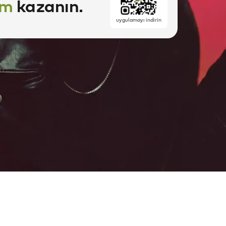
im
kazanın.
uygulamayı indirin