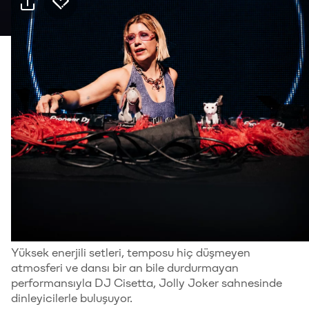
Pratik bilgiler
Kimler için uygun
18+, Yetişkin
Tür
Müzik
Hakkında
Yüksek enerjili setleri, temposu hiç düşmeyen
atmosferi ve dansı bir an bile durdurmayan
performansıyla DJ Cisetta, Jolly Joker sahnesinde
dinleyicilerle buluşuyor.