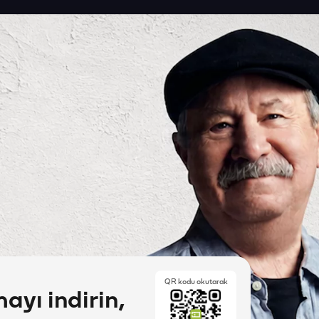
QR kodu okutarak
yı indirin,