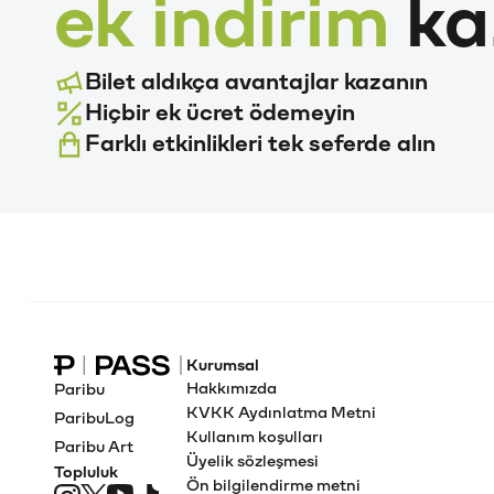
ek indirim
ka
Bilet aldıkça avantajlar kazanın
Hiçbir ek ücret ödemeyin
Farklı etkinlikleri tek seferde alın
Kurumsal
Paribu Pass Ana Sayfa
Hakkımızda
Paribu
KVKK Aydınlatma Metni
ParibuLog
Kullanım koşulları
Paribu Art
Üyelik sözleşmesi
Topluluk
Ön bilgilendirme metni