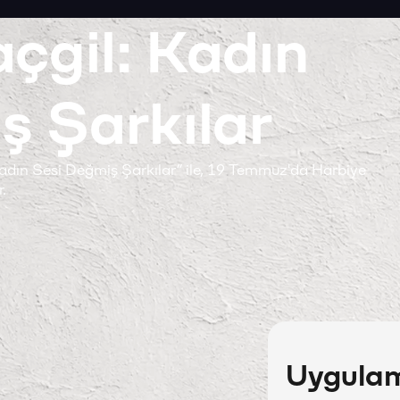
çgil: Kadın
ş Şarkılar
Kadın Sesi Değmiş Şarkılar” ile, 19 Temmuz'da Harbiye
.
Uygulama