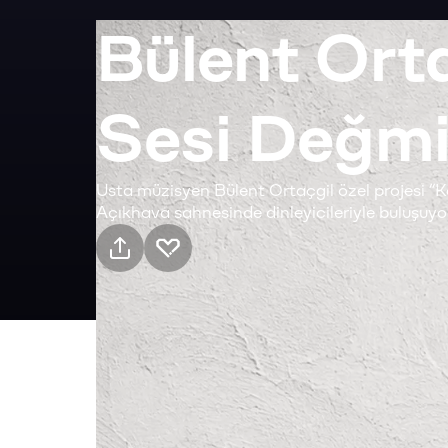
Bülent Orta
Sesi Değmi
Usta müzisyen Bülent Ortaçgil özel projesi “
Açıkhava sahnesinde dinleyicileriyle buluşuyor
Pratik bilgiler