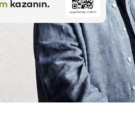
im
kazanın.
uygulamayı indirin