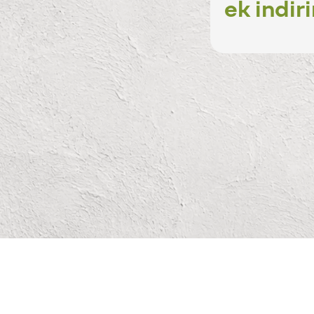
ek indir
Tür
Müzik
adın Sesi Değmiş Şarkılar” ile, 19
kapsamında Harbiye Açıkhava’da
 yer edinen şarkılarını ilk kez aynı
eylan Ertem, Jehan Barbur, Kalben,
irecek.