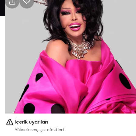
Pratik bilgiler
25 Eyl Cuma · 21:00, Jolly Joker Vadistanbul
Etkinlik
Mekan
Ulaşım
Kimler için uygun
18+, Yetişkin
Tür
Müzik
İçerik uyarıları
Yüksek ses, ışık efektleri