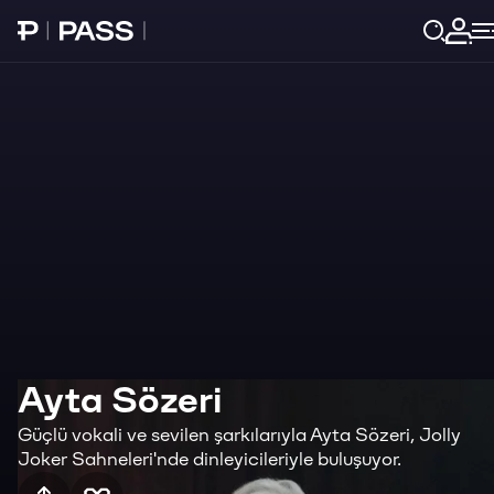
Paribu Pass Ana Sayfa
Giri
Ayta Sözeri
Güçlü vokali ve sevilen şarkılarıyla Ayta Sözeri, Jolly
Joker Sahneleri'nde dinleyicileriyle buluşuyor.