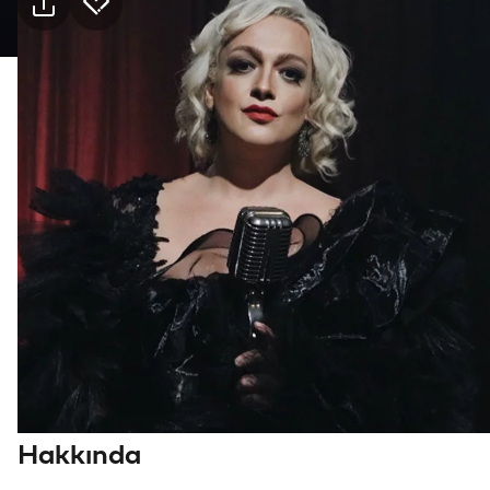
Pratik bilgiler
16 Eki Cuma · 21:00, Jolly Joker Kartal-
İSTMarina
Etkinlik
Mekan
Ulaşım
Kimler için uygun
18+, Yetişkin
Tür
Müzik
Hakkında