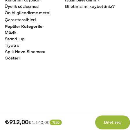
Kullanım koşulları
Nasıl bilet alınır?
Üyelik sözleşmesi
Biletinizi mi kaybettiniz?
Ön bilgilendirme metni
Çerez tercihleri
Popüler Kategoriler
Müzik
Stand-up
Tiyatro
Açık Hava Sineması
Gösteri
₺912,00
Eski fiyat
Bilet seç
₺1.140,00
%20
İndirim