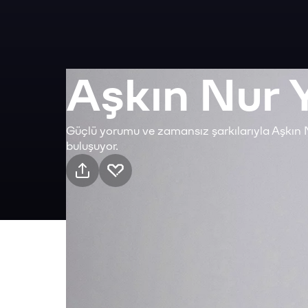
Aşkın Nur 
Güçlü yorumu ve zamansız şarkılarıyla Aşkın Nu
buluşuyor.
Pratik bilgiler
12 Eyl Cumartesi · 21:00, Jolly Joker Kartal