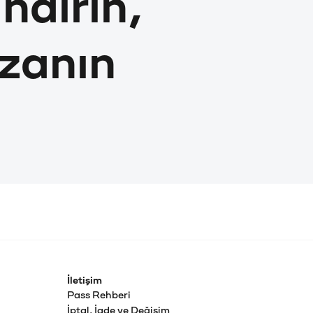
ndirin,
zanın
İletişim
Pass Rehberi
İptal, İade ve Değişim