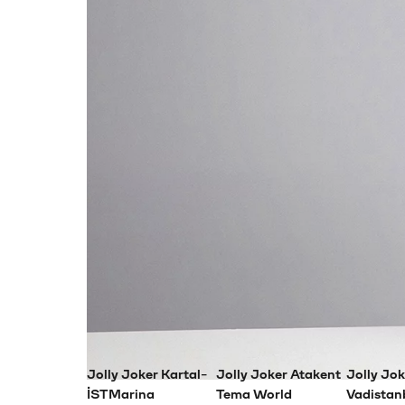
Etkinlik
Mekan
Ulaşım
Kimler için uygun
18+, Yetişkin
Hakkında
Aşkın Nur Yengi, güçlü yorumu ve zamansız şar
“Yazık”, “Sevgiliye”, “Helal Olsun” ve daha bi
konserde, müzikle duygular aynı noktada bul
Sahnedeki duruşu, sesi ve seyirciyle kurduğu 
Nur Yengi ile, uzun süre aklından çıkmayacak b
Etkinlik mekanları
Jolly Joker Kartal-
Jolly Joker Atakent
Jolly Jok
İSTMarina
Tema World
Vadistan