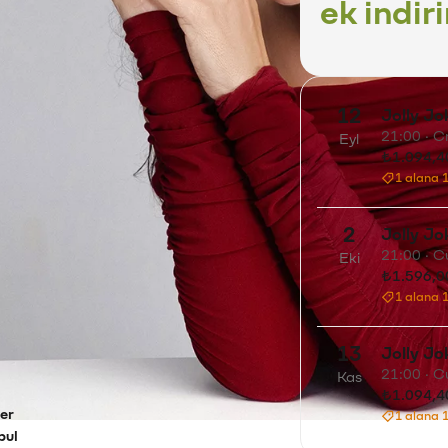
ek indir
Tür
12
Jolly J
Müzik
21:00 · 
Eyl
₺1.094,4
1 alana 
kılarıyla Jolly Joker sahnesinde.
2
Jolly J
rçok unutulmaz şarkıya eşlik edeceğin bu
21:00 · 
Eki
uşacak.
₺1.596,0
1 alana 
bağla her performansını özel kılan Aşkın
ir gece seni bekliyor.
13
Jolly Jo
21:00 · 
Kas
₺1.094,4
er
1 alana 
bul