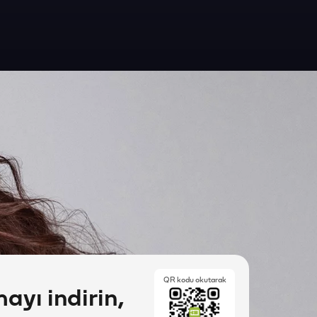
QR kodu okutarak
yı indirin,