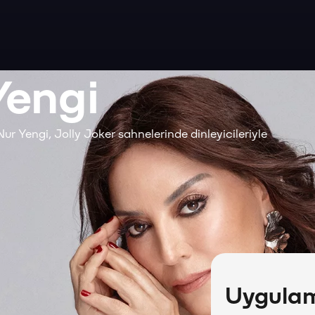
Yengi
r Yengi, Jolly Joker sahnelerinde dinleyicileriyle
Uygulama
-İSTMarina