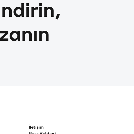
ndirin,
zanın
İletişim
Pass Rehberi