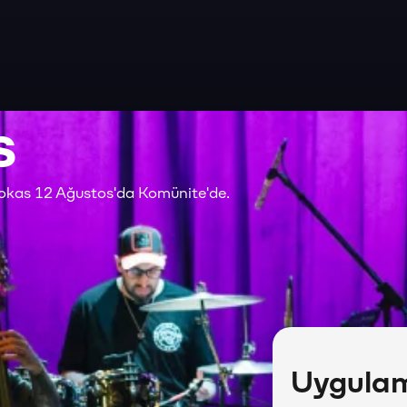
s
okas 12 Ağustos'da Komünite'de.
Uygulama