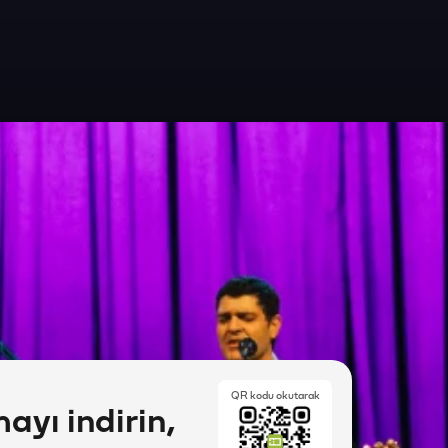
QR kodu okutarak
yı indirin,