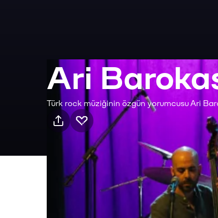
Ari Baroka
Türk rock müziğinin özgün yorumcusu Ari Bar
Pratik bilgiler
12 Ağu Çarşamba · 21:30, Komünite