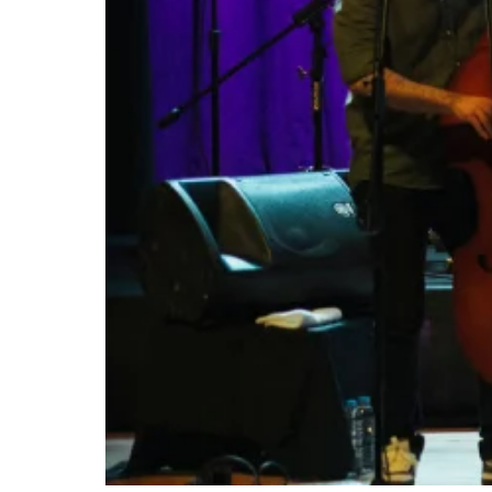
Etkinlik
Mekan
Ulaşım
Yeme-içme
Kimler için uygun
18+, Yetişkin
Hakkında
Türk rock müziğinin özgün yorumcusu Ari Ba
Komünite’ye konuk oluyor.
“Yaşıyorum Sil Baştan”, “Yalan”, “Gavurlar” gi
repertuvarının klasikleşmiş şarkıları “Aman A
“Sor Bana Pişman Mıyım?” ve “Yürek”in de bes
sahnede kendine has anlatımını derin bir müzi
Bu gecede Barokas’a vokallerde Gülin Kılıçay 
kontrbasta Ekin Bilgin ve davulda Doğaç Titiz 
Etkinlik mekanları