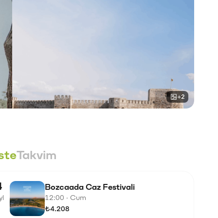
+2
ste
Takvim
4
Bozcaada Caz Festivali
yl
12:00 · Cum
₺4.208