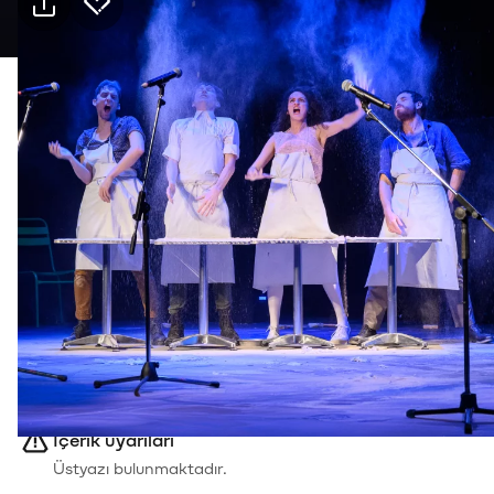
Pratik bilgiler
Süre
Etkinlik süresi: 1s 40dk
Kimler için uygun
16+
Tür
Tiyatro
İçerik uyarıları
Üstyazı bulunmaktadır.